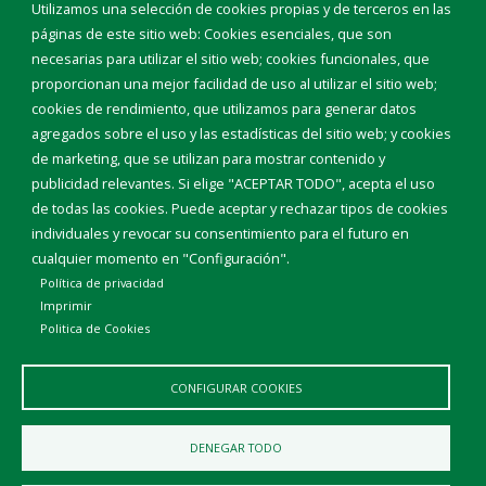
Eventos
Utilizamos una selección de cookies propias y de terceros en las
Corporación Municipal
páginas de este sitio web: Cookies esenciales, que son
Teléfonos de interés
necesarias para utilizar el sitio web; cookies funcionales, que
proporcionan una mejor facilidad de uso al utilizar el sitio web;
INICIAR SESIÓN
cookies de rendimiento, que utilizamos para generar datos
MAPA WEB
agregados sobre el uso y las estadísticas del sitio web; y cookies
de marketing, que se utilizan para mostrar contenido y
publicidad relevantes. Si elige "ACEPTAR TODO", acepta el uso
de todas las cookies. Puede aceptar y rechazar tipos de cookies
individuales y revocar su consentimiento para el futuro en
cualquier momento en "Configuración".
Política de privacidad
Imprimir
Politica de Cookies
CONFIGURAR COOKIES
Aviso Legal
Política de privacidad
Política de Cookies
DENEGAR TODO
Declaración de accesibilidad