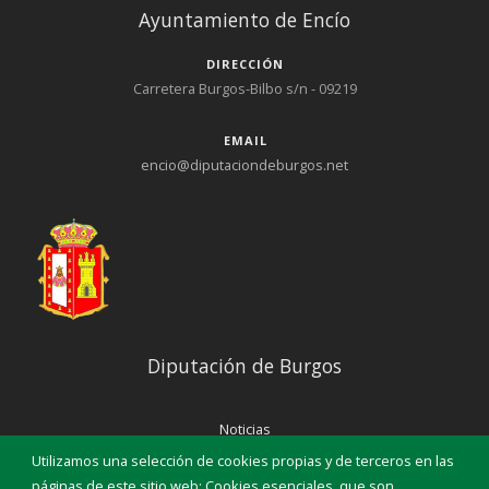
Ayuntamiento de Encío
DIRECCIÓN
Carretera Burgos-Bilbo s/n - 09219
EMAIL
encio@diputaciondeburgos.net
Diputación de Burgos
Noticias
Eventos
Utilizamos una selección de cookies propias y de terceros en las
Corporación Municipal
páginas de este sitio web: Cookies esenciales, que son