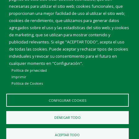
Teléfonos de interés
necesarias para utilizar el sitio web; cookies funcionales, que
proporcionan una mejor facilidad de uso al utilizar el sitio web;
INICIAR SESIÓN
cookies de rendimiento, que utilizamos para generar datos
MAPA WEB
agregados sobre el uso y las estadísticas del sitio web; y cookies
de marketing, que se utilizan para mostrar contenido y
publicidad relevantes. Si elige "ACEPTAR TODO", acepta el uso
de todas las cookies. Puede aceptar y rechazar tipos de cookies
individuales y revocar su consentimiento para el futuro en
cualquier momento en "Configuración".
Política de privacidad
Imprimir
Politica de Cookies
CONFIGURAR COOKIES
Aviso Legal
Política de privacidad
Política de Cookies
DENEGAR TODO
Declaración de accesibilidad
ACEPTAR TODO
Diputación de Burgos