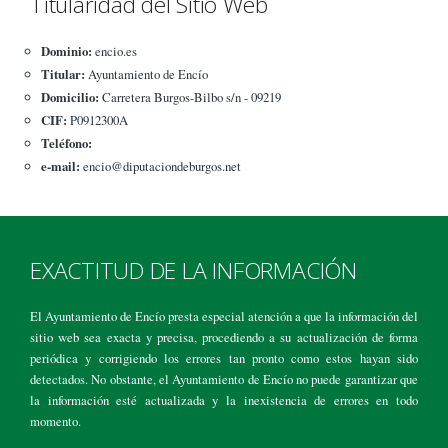
Titularidad del Sitio Web
Dominio:
encio.es
Titular:
Ayuntamiento de Encío
Domicilio:
Carretera Burgos-Bilbo s/n - 09219
CIF:
P0912300A
Teléfono:
e-mail:
encio@diputaciondeburgos.net
EXACTITUD DE LA INFORMACIÓN
El Ayuntamiento de Encío presta especial atención a que la información del
sitio web sea exacta y precisa, procediendo a su actualización de forma
periódica y corrigiendo los errores tan pronto como estos hayan sido
detectados. No obstante, el Ayuntamiento de Encío no puede garantizar que
la información esté actualizada y la inexistencia de errores en todo
momento.